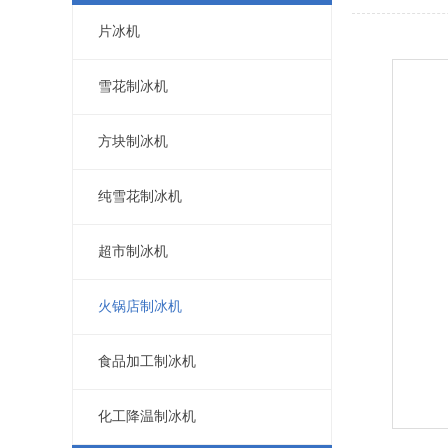
片冰机
雪花制冰机
方块制冰机
纯雪花制冰机
超市制冰机
火锅店制冰机
食品加工制冰机
化工降温制冰机