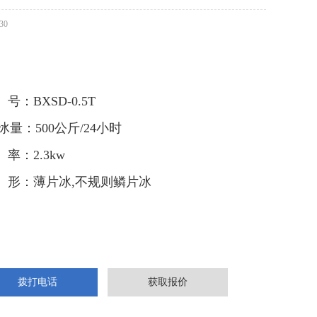
30
 号：BXSD-0.5T
冰量：500公斤/24小时
 率：2.3kw
 形：薄片冰,不规则鳞片冰
拨打电话
获取报价